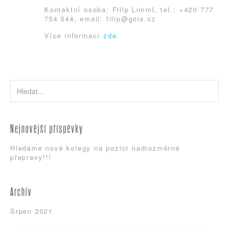
Kontaktní osoba: Filip Limml, tel.: +420 777
Nadměrná a nadrozměrná přeprava
754 544, email: filip@gois.cz
Více informací
zde
.
O nás
Vozový park
Fotogalerie
Video
Nejnovější příspěvky
Kontakty
Hledáme nové kolegy na pozici nadrozměrné
přepravy!!!
Archiv
Srpen 2021